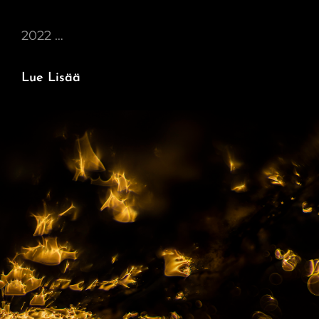
2022 …
Naturens
Lue Lisää
Poesi
–
Runollinen
Luonto